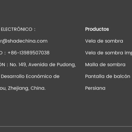
 ELECTRÓNICO：
Productos
r@shadechina.com
Vela de sombra
NO：+86-13989507038
Vela de sombra im
ÓN：No. 149, Avenida de Pudong,
Malla de sombra
 Desarrollo Económico de
Pantalla de balcón
u, Zhejiang, China.
Persiana