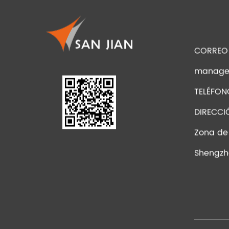
CORREO
manage
TELÉFO
DIRECCI
Zona de
Shengzho