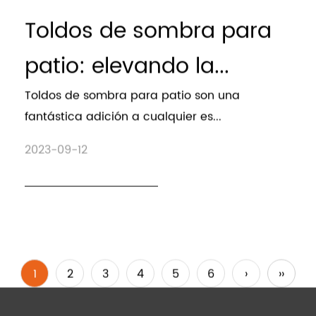
Toldos de sombra para
patio: elevando la...
Toldos de sombra para patio son una
fantástica adición a cualquier es...
2023-09-12
1
2
3
4
5
6
›
››